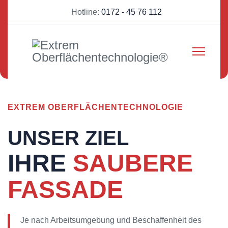
Hotline:
0172 - 45 76 112
WIR HABEN ETWAS GEGEN
SCHMUTZIGE
EXTREM OBERFLÄCHENTECHNOLOGIE
WÄNDE
UNSER ZIEL
Wir beseitigen nicht nur Graffiti, sondern sorgen auch
IHRE
SAUBERE
durch Anti-Graffiti-Schutzbeschichtungen dafür, dass Ihre
Fassade vor Schmierereien geschützt ist.
FASSADE
Fassadenreinigung, Beseitigung von Brandschäden und
Spechtschäden sowie Algen- und Moosentfernung zählen
zu unseren Leistungen.
Je nach Arbeitsumgebung und Beschaffenheit des