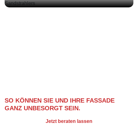
Umwelteinflüsse
schnell
Oberflächen zu reinigen.
werden
entfernt
Klinker
werden.
und
Natursteine
oft
unansehnlich
WIR BIETEN AUCH WARTUNGSVERTRÄGE
AN!
SO KÖNNEN SIE UND IHRE FASSADE
GANZ UNBESORGT SEIN.
Jetzt beraten lassen